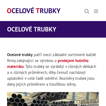
Přeskočit
na
obsah
OCELOVÉ TRUBKY
Ocelové trubky
patří mezi základní sortiment každé
firmy zabývající se výrobou a
prodejem hutního
materiálu
. Tyto trubky se vyrábějí v různých délkách
a o různých průměrech, díky čemuž nacházejí
uplatnění v celé řadě odvětví. Rozměry trubek jsou
dány jejich průměrem a tloušťkou stěny.