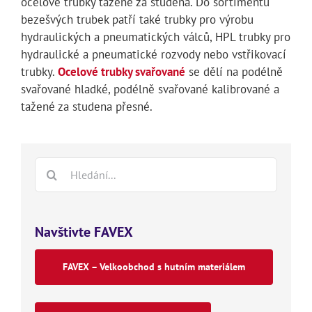
ocelové trubky tažené za studena. Do sortimentu
bezešvých trubek patří také trubky pro výrobu
hydraulických a pneumatických válců, HPL trubky pro
hydraulické a pneumatické rozvody nebo vstřikovací
trubky.
Ocelové trubky svařované
se dělí na podélně
svařované hladké, podélně svařované kalibrované a
tažené za studena přesné.
Hledat:
Navštivte FAVEX
FAVEX – Velkoobchod s hutním materiálem